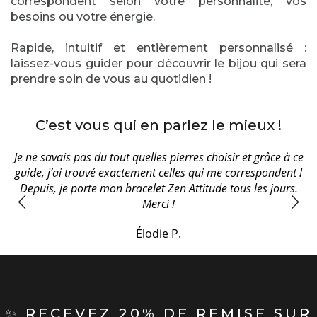
correspondent selon votre personnalité, vos
besoins ou votre énergie.
Rapide, intuitif et entièrement personnalisé :
laissez-vous guider pour découvrir le bijou qui sera
prendre soin de vous au quotidien !
C’est vous qui en parlez le mieux !
ce
Je ne savais pas du tout quelles pierres choisir et grâce à ce
J
guide, j’ai trouvé exactement celles qui me correspondent !
Depuis, je porte mon bracelet Zen Attitude tous les jours.
A
Merci !
Élodie P.
✨ RECEVEZ 20% DE REMISE SUR